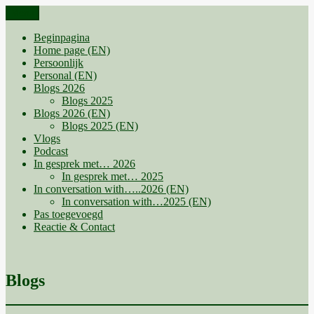
Ga
Menu
naar
de
Beginpagina
inhoud
Home page (EN)
Persoonlijk
Personal (EN)
Blogs 2026
Blogs 2025
Blogs 2026 (EN)
Blogs 2025 (EN)
Vlogs
Podcast
In gesprek met… 2026
In gesprek met… 2025
In conversation with…..2026 (EN)
In conversation with…2025 (EN)
Pas toegevoegd
Reactie & Contact
Blogs