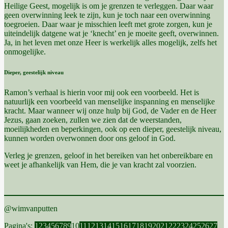
Heilige Geest, mogelijk is om je grenzen te verleggen. Daar waar
geen overwinning leek te zijn, kun je toch naar een overwinning
toegroeien. Daar waar je misschien leeft met grote zorgen, kun je
uiteindelijk datgene wat je ‘knecht’ en je moeite geeft, overwinnen.
Ja, in het leven met onze Heer is werkelijk alles mogelijk, zelfs het
onmogelijke.
Dieper, geestelijk niveau
Ramon’s verhaal is hierin voor mij ook een voorbeeld. Het is
natuurlijk een voorbeeld van menselijke inspanning en menselijke
kracht. Maar wanneer wij onze hulp bij God, de Vader en de Heer
Jezus, gaan zoeken, zullen we zien dat de weerstanden,
moeilijkheden en beperkingen, ook op een dieper, geestelijk niveau,
kunnen worden overwonnen door ons geloof in God.
Verleg je grenzen, geloof in het bereiken van het onbereikbare en
weet je afhankelijk van Hem, die je van kracht zal voorzien.
@wimvanputten
Pagina
,
Pagina
,
Pagina
,
Pagina
,
Pagina
,
Pagina
,
Pagina
,
Pagina
,
Pagina
,
Pagina
,
Pagina
,
Pagina
,
Pagina
,
Pagina
,
Pagina
,
Pagina
,
Pagina
,
Pagina
,
Pagina
,
Pagina
,
Pagina
,
Pagina
,
Pagina
,
Pagina
,
Pagina
,
Pagina
,
Pagin
,
Pag
Pagina's:
1
2
3
4
5
6
7
8
9
10
11
12
13
14
15
16
17
18
19
20
21
22
23
24
25
26
27