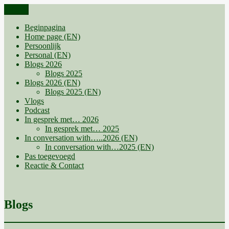
Ga
Menu
naar
de
Beginpagina
inhoud
Home page (EN)
Persoonlijk
Personal (EN)
Blogs 2026
Blogs 2025
Blogs 2026 (EN)
Blogs 2025 (EN)
Vlogs
Podcast
In gesprek met… 2026
In gesprek met… 2025
In conversation with…..2026 (EN)
In conversation with…2025 (EN)
Pas toegevoegd
Reactie & Contact
Blogs