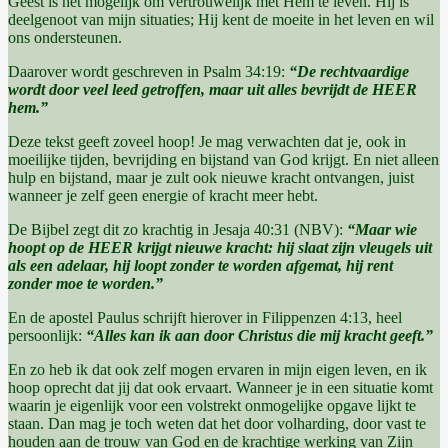
Geest is het mogelijk om vertrouwelijk met Hem te leven. Hij is
deelgenoot van mijn situaties; Hij kent de moeite in het leven en wil
ons ondersteunen.
Daarover wordt geschreven in Psalm 34:19:
“De rechtvaardige
wordt door veel leed getroffen, maar uit alles bevrijdt de HEER
hem.”
Deze tekst geeft zoveel hoop! Je mag verwachten dat je, ook in
moeilijke tijden, bevrijding en bijstand van God krijgt. En niet alleen
hulp en bijstand, maar je zult ook nieuwe kracht ontvangen, juist
wanneer je zelf geen energie of kracht meer hebt.
De Bijbel zegt dit zo krachtig in Jesaja 40:31 (NBV):
“Maar wie
hoopt op de HEER krijgt nieuwe kracht: hij slaat zijn vleugels uit
als een adelaar, hij loopt zonder te worden afgemat, hij rent
zonder moe te worden.”
En de apostel Paulus schrijft hierover in Filippenzen 4:13, heel
persoonlijk:
“Alles kan ik aan door Christus die mij kracht geeft.”
En zo heb ik dat ook zelf mogen ervaren in mijn eigen leven, en ik
hoop oprecht dat jij dat ook ervaart. Wanneer je in een situatie komt
waarin je eigenlijk voor een volstrekt onmogelijke opgave lijkt te
staan. Dan mag je toch weten dat het door volharding, door vast te
houden aan de trouw van God en de krachtige werking van Zijn