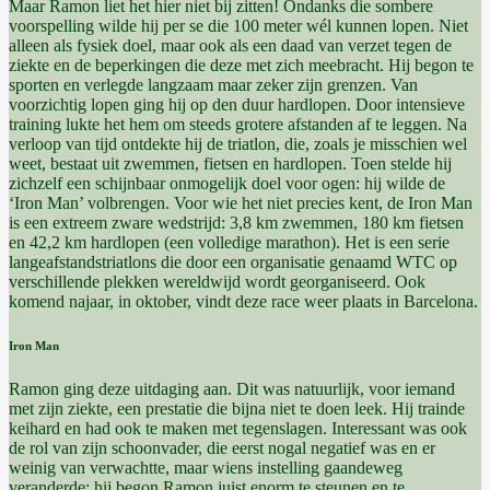
Maar Ramon liet het hier niet bij zitten! Ondanks die sombere
voorspelling wilde hij per se die 100 meter wél kunnen lopen. Niet
alleen als fysiek doel, maar ook als een daad van verzet tegen de
ziekte en de beperkingen die deze met zich meebracht. Hij begon te
sporten en verlegde langzaam maar zeker zijn grenzen. Van
voorzichtig lopen ging hij op den duur hardlopen. Door intensieve
training lukte het hem om steeds grotere afstanden af te leggen. Na
verloop van tijd ontdekte hij de triatlon, die, zoals je misschien wel
weet, bestaat uit zwemmen, fietsen en hardlopen. Toen stelde hij
zichzelf een schijnbaar onmogelijk doel voor ogen: hij wilde de
‘Iron Man’ volbrengen. Voor wie het niet precies kent, de Iron Man
is een extreem zware wedstrijd: 3,8 km zwemmen, 180 km fietsen
en 42,2 km hardlopen (een volledige marathon). Het is een serie
langeafstandstriatlons die door een organisatie genaamd WTC op
verschillende plekken wereldwijd wordt georganiseerd. Ook
komend najaar, in oktober, vindt deze race weer plaats in Barcelona.
Iron Man
Ramon ging deze uitdaging aan. Dit was natuurlijk, voor iemand
met zijn ziekte, een prestatie die bijna niet te doen leek. Hij trainde
keihard en had ook te maken met tegenslagen. Interessant was ook
de rol van zijn schoonvader, die eerst nogal negatief was en er
weinig van verwachtte, maar wiens instelling gaandeweg
veranderde; hij begon Ramon juist enorm te steunen en te