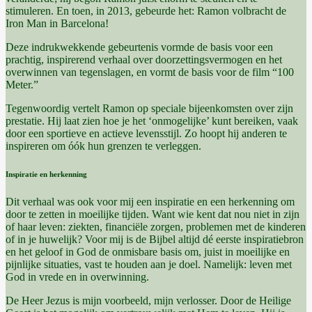
stimuleren. En toen, in 2013, gebeurde het: Ramon volbracht de
Iron Man in Barcelona!
Deze indrukwekkende gebeurtenis vormde de basis voor een
prachtig, inspirerend verhaal over doorzettingsvermogen en het
overwinnen van tegenslagen, en vormt de basis voor de film “100
Meter.”
Tegenwoordig vertelt Ramon op speciale bijeenkomsten over zijn
prestatie. Hij laat zien hoe je het ‘onmogelijke’ kunt bereiken, vaak
door een sportieve en actieve levensstijl. Zo hoopt hij anderen te
inspireren om óók hun grenzen te verleggen.
Inspiratie en herkenning
Dit verhaal was ook voor mij een inspiratie en een herkenning om
door te zetten in moeilijke tijden. Want wie kent dat nou niet in zijn
of haar leven: ziekten, financiële zorgen, problemen met de kinderen
of in je huwelijk? Voor mij is de Bijbel altijd dé eerste inspiratiebron
en het geloof in God de onmisbare basis om, juist in moeilijke en
pijnlijke situaties, vast te houden aan je doel. Namelijk: leven met
God in vrede en in overwinning.
De Heer Jezus is mijn voorbeeld, mijn verlosser. Door de Heilige